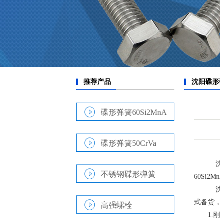
碟形弹簧60Si2MnA
碟形弹簧50CrVa
沈
不锈钢碟形弹簧
60Si
沈
式备货
高强螺栓
1