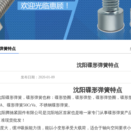
沈阳碟形弹簧特点
发布日期：2020-01-09
沈阳碟形弹簧特点
阳碟形弹簧，碟形弹簧也称：碟形垫圈，碟形弹垫，碟形弹垫圈，碟形垫
2MnA、碟形弹簧50CrVa、不锈钢碟形弹簧。
阳腾驰紧固件有限公司是沈阳地区首家也是唯一家专门从事碟形弹簧产品
，准现货批发！
.刚度大，缓冲吸振能力强，能以小变形承受大载荷，适合于轴向空间要求