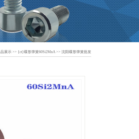
产品展示
>>
{ct}碟形弹簧60Si2MnA
>> 沈阳碟形弹簧批发