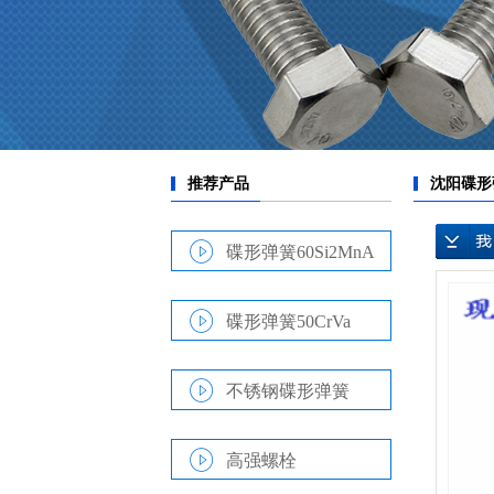
碟形弹簧60Si2MnA
碟形弹簧50CrVa
不锈钢碟形弹簧
高强螺栓